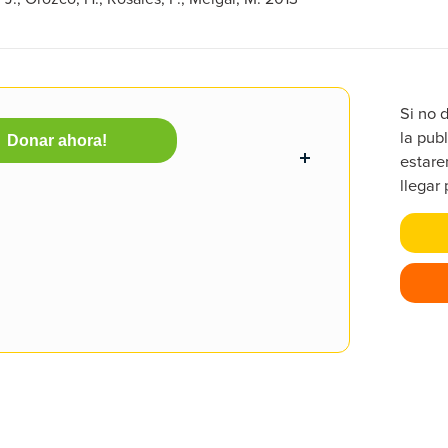
Si no 
la publ
Donar ahora!
estare
llegar 