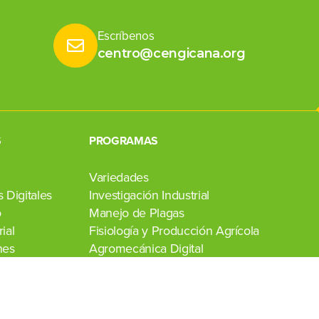
Escríbenos
centro@cengicana.org
S
PROGRAMAS
Variedades
 Digitales
Investigación Industrial
o
Manejo de Plagas
ial
Fisiología y Producción Agrícola
nes
Agromecánica Digital
Transferencia de Tecnología
Laboratorio Agroindustrial