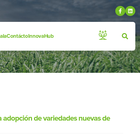
ala
Contácto
InnovaHub
la adopción de variedades nuevas de