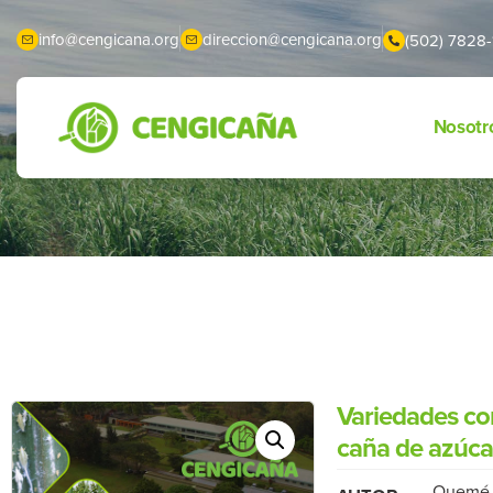
info@cengicana.org
direccion@cengicana.org
(502) 7828-
Nosotr
Variedades co
caña de azúcar
Quemé, 