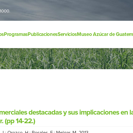
1000.
os
Programas
Publicaciones
Servicios
Museo Azúcar de Guatem
merciales destacadas y sus implicaciones en 
. (pp 14-22.)
J.; Orozco, H.; Rosales, F.; Melgar, M. 2013