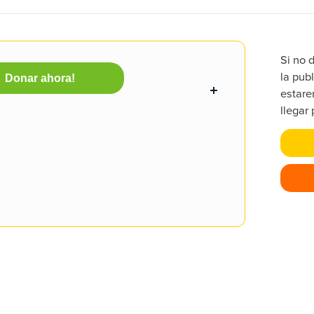
Si no 
la publ
Donar ahora!
estare
llegar 