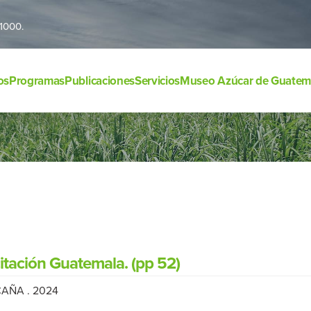
1000.
os
Programas
Publicaciones
Servicios
Museo Azúcar de Guatem
itación Guatemala. (pp 52)
AÑA . 2024