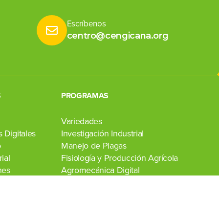
Escríbenos
centro@cengicana.org
S
PROGRAMAS
Variedades
 Digitales
Investigación Industrial
o
Manejo de Plagas
ial
Fisiología y Producción Agrícola
nes
Agromecánica Digital
Transferencia de Tecnología
Laboratorio Agroindustrial