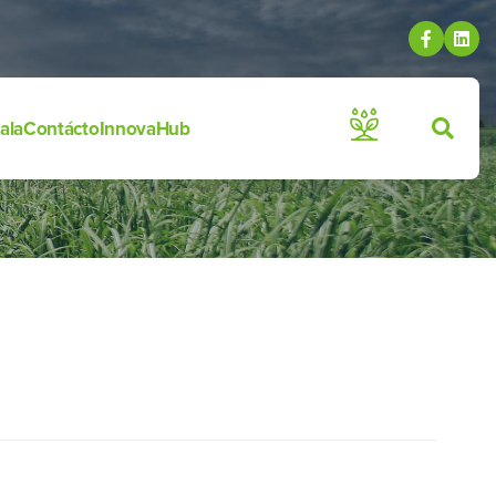
ala
Contácto
InnovaHub