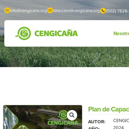
info@cengicana.org
direccion@cengicana.org
(502) 7828-
Nosotr
Plan de Capac
CENGIC
AUTOR:
2024
AÑO: