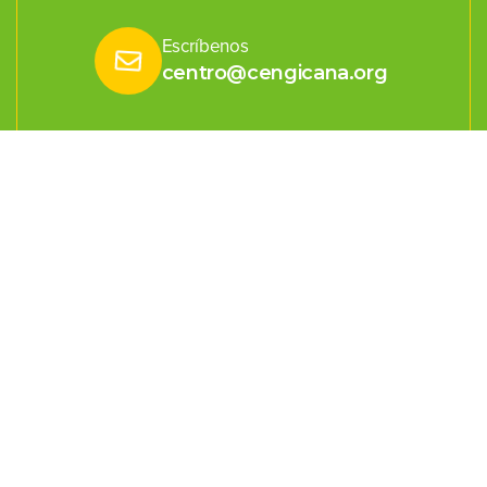
Escríbenos
centro@cengicana.org
Estación Experimental
km. 92.5 carretera a Sta. Lucía Cotzumalguapa, Escuintla