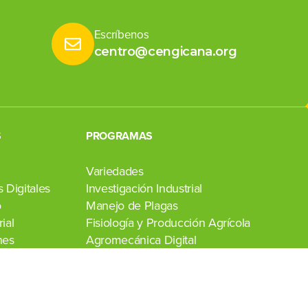
Escríbenos
centro@cengicana.org
S
PROGRAMAS
Variedades
 Digitales
Investigación Industrial
o
Manejo de Plagas
ial
Fisiología y Producción Agrícola
nes
Agromecánica Digital
Transferencia de Tecnología
Laboratorio Agroindustrial