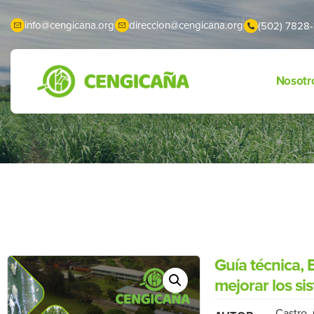
info@cengicana.org
direccion@cengicana.org
(502) 7828-
Nosotr
Guía técnica, 
mejorar los si
Castro,