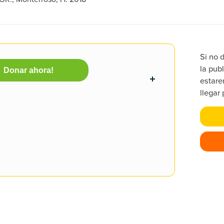
Si no 
la publ
Donar ahora!
estare
llegar 