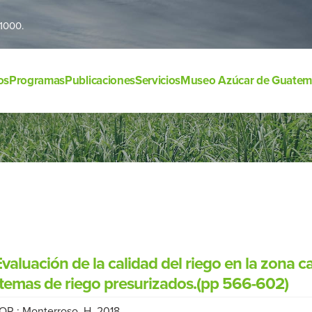
1000.
os
Programas
Publicaciones
Servicios
Museo Azúcar de Guatem
Evaluación de la calidad del riego en la zona 
stemas de riego presurizados.(pp 566-602)
 OR.; Monterroso, H. 2018