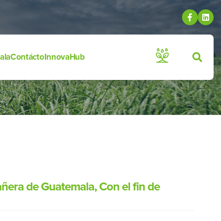
ala
Contácto
InnovaHub
cañera de Guatemala, Con el fin de