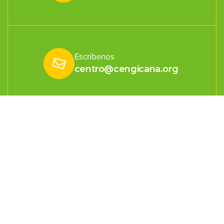
Escríbenos
centro@cengicana.org
Estación Experimental
km. 92.5 carretera a Sta. Lucía Cotzumalguapa, Escuintla