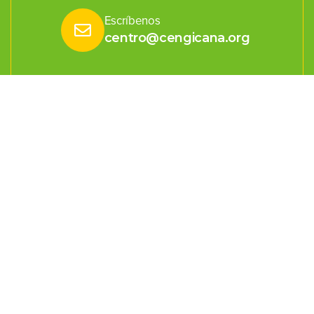
Escríbenos
centro@cengicana.org
Estación Experimental
km. 92.5 carretera a Sta. Lucía Cotzumalguapa, Escuintla