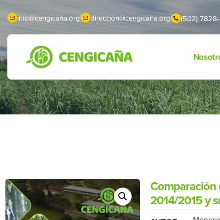
info@cengicana.org
direccion@cengicana.org
(502) 7828-
Nosotr
Comparación d
2014/2015 y su
Meneses