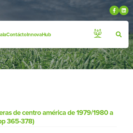
ala
Contácto
InnovaHub
eras de centro américa de 1979/1980 a
(pp 365-378)