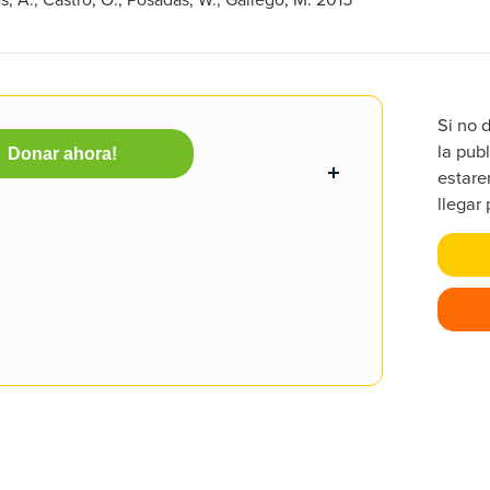
Si no 
la publ
Donar ahora!
estare
llegar 