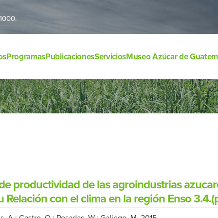
1000.
os
Programas
Publicaciones
Servicios
Museo Azúcar de Guatem
e productividad de las agroindustrias azucar
 Relación con el clima en la región Enso 3.4.
, A.; Castro, O.; Posadas, W.; Galiego, M. 2015