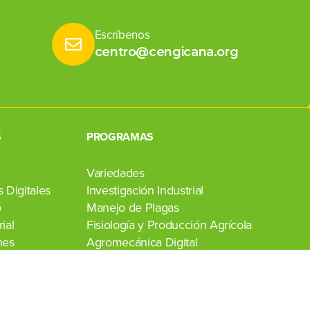
Escríbenos
centro@cengicana.org
S
PROGRAMAS
Variedades
 Digitales
Investigación Industrial
o
Manejo de Plagas
ial
Fisiología y Producción Agrícola
nes
Agromecánica Digital
Transferencia de Tecnología
Laboratorio Agroindustrial