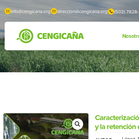
info@cengicana.org
direccion@cengicana.org
(502) 7828-
Nosotr
Caracterizació
y la retención
López, 