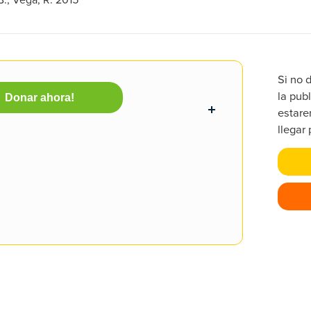
Si no 
la publ
Donar ahora!
estare
llegar 