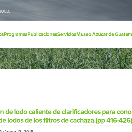
1000.
os
Programas
Publicaciones
Servicios
Museo Azúcar de Guatem
n de lodo caliente de clarificadores para cono
 de lodos de los filtros de cachaza.(pp 416-426
B.; Vega, R. 2015