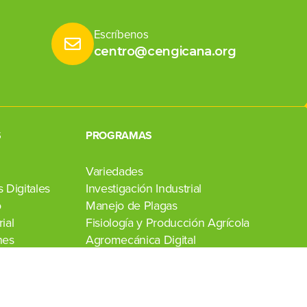
Escríbenos
centro@cengicana.org
S
PROGRAMAS
Variedades
 Digitales
Investigación Industrial
o
Manejo de Plagas
ial
Fisiología y Producción Agrícola
nes
Agromecánica Digital
Transferencia de Tecnología
Laboratorio Agroindustrial