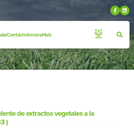
ala
Contácto
InnovaHub
ente de extractos vegetales a la
3 )