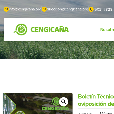
info@cengicana.org
direccion@cengicana.org
(502) 7828-
Nosotr
Boletín Técnic
oviposición d
Márquez