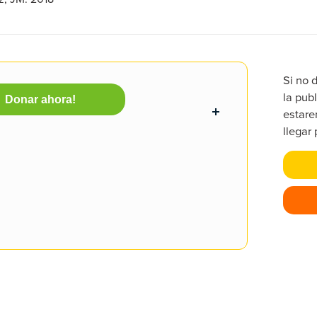
Si no 
la publ
Donar ahora!
estare
llegar 