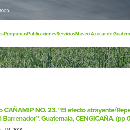
1000.
os
Programas
Publicaciones
Servicios
Museo Azúcar de Guatem
o CAÑAMIP NO. 23. “El efecto atrayente/Repel
el Barrenador”. Guatemala, CENGICAÑA. (pp 0
, JM. 2018