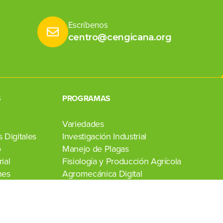
Escríbenos
centro@cengicana.org
S
PROGRAMAS
Variedades
 Digitales
Investigación Industrial
o
Manejo de Plagas
ial
Fisiología y Producción Agrícola
nes
Agromecánica Digital
Transferencia de Tecnología
Laboratorio Agroindustrial