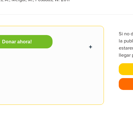
Si no 
la publ
Donar ahora!
estare
llegar 