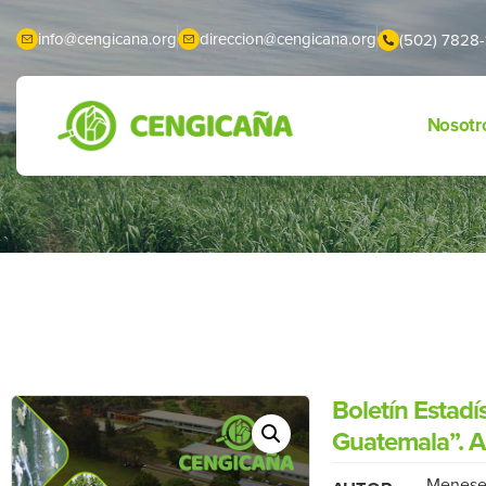
info@cengicana.org
direccion@cengicana.org
(502) 7828-
Nosotr
Boletín Estadí
Guatemala”. Año
Meneses