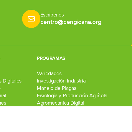
Escríbenos
centro@cengicana.org
S
PROGRAMAS
Variedades
 Digitales
Investigación Industrial
o
Manejo de Plagas
ial
Fisiología y Producción Agrícola
nes
Agromecánica Digital
Transferencia de Tecnología
Laboratorio Agroindustrial