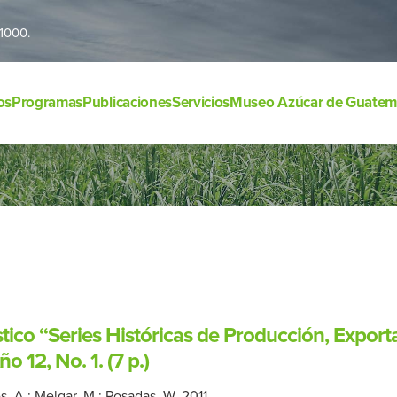
1000.
os
Programas
Publicaciones
Servicios
Museo Azúcar de Guatem
stico “Series Históricas de Producción, Expo
 12, No. 1. (7 p.)
, A.; Melgar, M.; Posadas, W. 2011