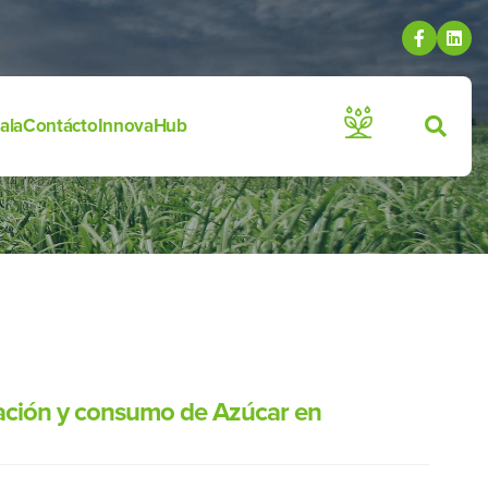
ala
Contácto
InnovaHub
rtación y consumo de Azúcar en