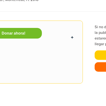
Si no 
la publ
Donar ahora!
estare
llegar 