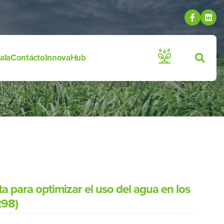
ala
Contácto
InnovaHub
para optimizar el uso del agua en los
298)