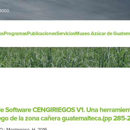
1000.
os
Programas
Publicaciones
Servicios
Museo Azúcar de Guatem
de Software CENGIRIEGOS V1. Una herramienta 
iego de la zona cañera guatemalteca.(pp 285-
 O.; Monterroso, H. 2016