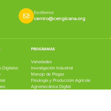
Escríbenos
centro@cengicana.org
S
PROGRAMAS
Variedades
 Digitales
Investigación Industrial
o
Manejo de Plagas
ial
Fisiología y Producción Agrícola
nes
Agromecánica Digital
Transferencia de Tecnología
Laboratorio Agroindustrial