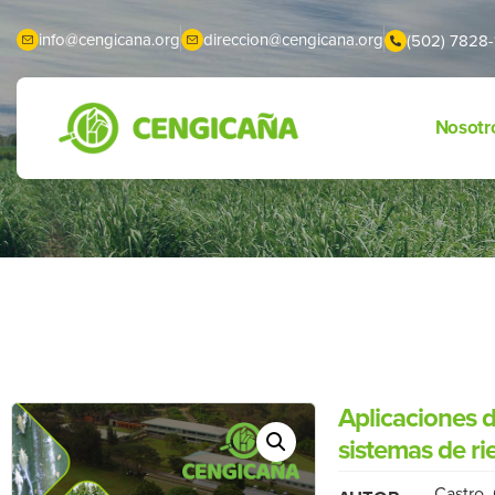
info@cengicana.org
direccion@cengicana.org
(502) 7828-
Nosotr
Aplicaciones 
sistemas de r
Castro,