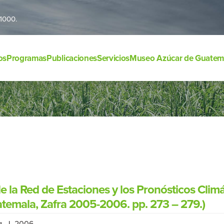
1000.
os
Programas
Publicaciones
Servicios
Museo Azúcar de Guatem
e la Red de Estaciones y los Pronósticos Clim
temala, Zafra 2005-2006. pp. 273 – 279.)
, J. 2006.