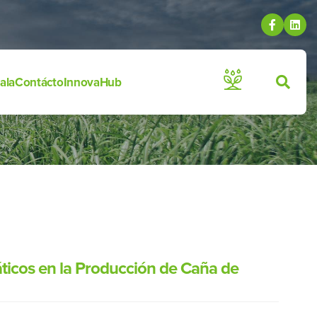
ala
Contácto
InnovaHub
áticos en la Producción de Caña de