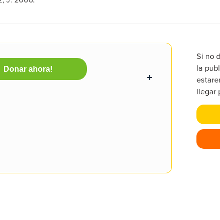
Si no 
la publ
Donar ahora!
estare
llegar 