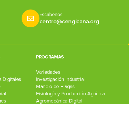
Escríbenos
centro@cengicana.org
S
PROGRAMAS
Variedades
 Digitales
Investigación Industrial
o
Manejo de Plagas
ial
Fisiología y Producción Agrícola
nes
Agromecánica Digital
Transferencia de Tecnología
Laboratorio Agroindustrial