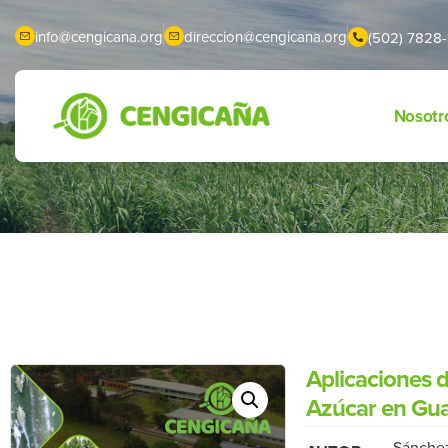
info@cengicana.org
direccion@cengicana.org
(502) 7828-
Nosotr
Aplicaciones d
Azúcar en Gua
Sánchez