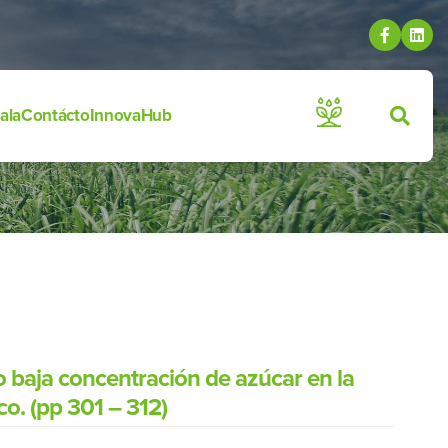
ala
Contácto
InnovaHub
o baja concentración de azúcar en la
o. (pp 301 – 312)