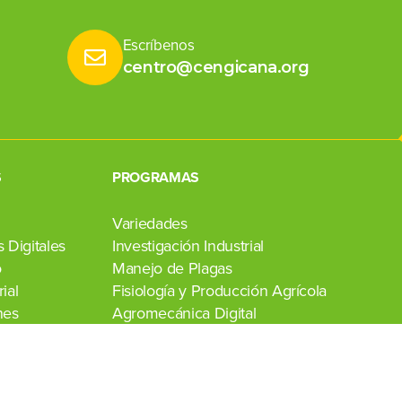
Escríbenos
centro@cengicana.org
S
PROGRAMAS
Variedades
 Digitales
Investigación Industrial
o
Manejo de Plagas
ial
Fisiología y Producción Agrícola
nes
Agromecánica Digital
Transferencia de Tecnología
Laboratorio Agroindustrial