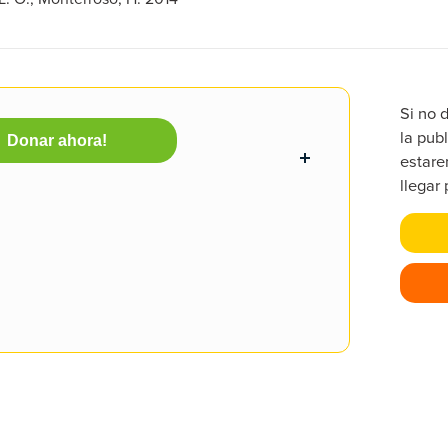
Si no 
la publ
Donar ahora!
estare
llegar 