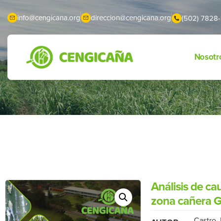
info@cengicana.org
direccion@cengicana.org
(502) 7828-
Nosotr
Análisis de ca
zona cañera G
Castro, 