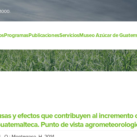
1000.
os
Programas
Publicaciones
Servicios
Museo Azúcar de Guatem
usas y efectos que contribuyen al incremento 
uatemalteca. Punto de vista agrometeorologic
L. O.; Monterroso, H. 2014